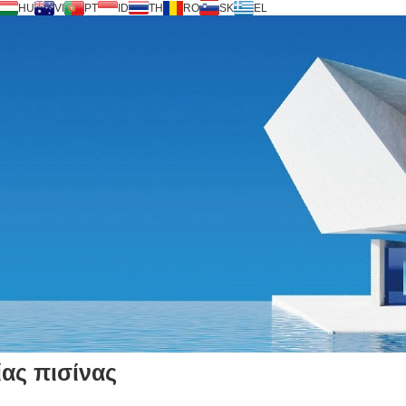
HU
VI
PT
ID
TH
RO
SK
EL
ίας πισίνας