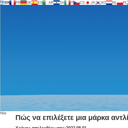
Για εμάς
EN
FR
DE
ES
AR
SV
IT
CS
JA
KO
NL
PL
Τεχνολογία Inversilence®.
Προϊόντα
Υποστήριξη
Αίτηση υπηρεσίας
Υπολογιστής
FAQ
Λήψη
Νέα
Επικοινωνήστε μαζί μας
Νέα
Πώς να επιλέξετε μια μάρκα αντλ
Χρόνος απελευθέρωσης:2022.08.01