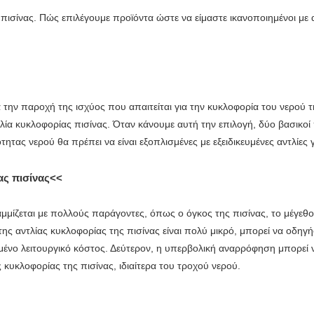
ισίνας. Πώς επιλέγουμε προϊόντα ώστε να είμαστε ικανοποιημένοι με α
α την παροχή της ισχύος που απαιτείται για την κυκλοφορία του νερού τ
ντλία κυκλοφορίας πισίνας. Όταν κάνουμε αυτή την επιλογή, δύο βασικο
ιότητας νερού θα πρέπει να είναι εξοπλισμένες με εξειδικευμένες αντλί
ας πισίνας<<
μμίζεται με πολλούς παράγοντες, όπως ο όγκος της πισίνας, το μέγεθο
της αντλίας κυκλοφορίας της πισίνας είναι πολύ μικρό, μπορεί να οδη
μένο λειτουργικό κόστος. Δεύτερον, η υπερβολική αναρρόφηση μπορε
 κυκλοφορίας της πισίνας, ιδιαίτερα του τροχού νερού.