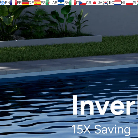
عنا
EN
FR
DE
ES
AR
SV
IT
CS
JA
KO
NL
PL
جامعة التكنولوجيا ®
المنتجات
دعم
طلب خدمة
حاسبة
FAQ
للتحميل
رسالة
اتصل بنا