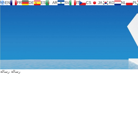
عنا
EN
FR
DE
ES
AR
SV
IT
CS
JA
KO
NL
PL
جامعة التكنولوجيا ®
المنتجات
دعم
طلب خدمة
حاسبة
FAQ
للتحميل
اتصل بنا
رسالة
رسالة