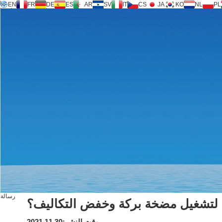
عنا
EN
FR
DE
ES
AR
SV
IT
CS
JA
KO
NL
PL
جامعة التكنولوجيا ®
المنتجات
دعم
طلب خدمة
حاسبة
FAQ
للتحميل
اتصل بنا
رسالة
لتشغيل مضخة بركة وخفض التكاليف؟
وقت النشر:2021.11.30