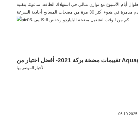
هلاك الطاقة. مدعومًا بتقنية InverSilence® المتقدمة ، توفر مضخة تجمع عاكس التيار المستمر InverPro
2021- أفضل اختيار من Aquagem
الأخبار الموصى بها
06.19.2025