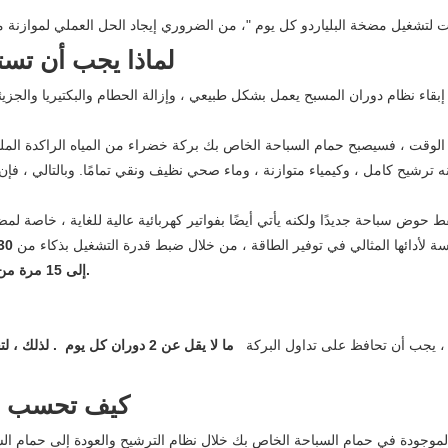
لماذا يجب أن تست
بقاء نظام دوران المسبح يعمل بشكل طبيعي ، وإزالة الحطام والبكتيريا والجزي
وقت ، فسيصبح حمام السباحة الخاص بك بركة خضراء من المياه الراكدة المليئة ب
ترشيح كامل ، وكيمياء متوازنة ، وماء صحي نظيف ونقي تمامًا. وبالتالي ، فإن 
 حوض سباحة جديدًا ولكنه يأتي أيضًا بفواتير كهربائية عالية للغاية ، خاصة 
ة لأدائها المثالي في توفير الطاقة ، من خلال ضبط قدرة التشغيل بذكاء من
0-100٪
إلى 15 مرة من الطاقة مقارنة بمضخات المسبح أحادية السرعة في التشغيل اليومي.
ة ، يجب أن تحافظ على تداول البركة
ما لا يقل عن 2 دوران كل يوم
. لذلك ، ل
كيف تحسب مع