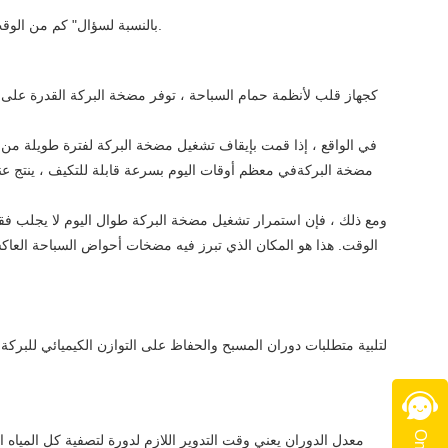
بالنسبة لسؤال" كم من الوقت لتشغيل مضخة البلياردو كل يوم "، من الضروري إيجاد الحل العملي لموازنة متطلبات الترشيح التي تحافظ علىمياه المسبح المتداولة نظيفة ومنعشة.
كجهاز قلب لأنظمة حمام السباحة ، توفر مضخة البركة القدرة على إ
في الواقع ، إذا قمت بإيقاف تشغيل مضخة البركة لفترة طويلة من ال
مضخة البركةفي معظم أوقات اليوم بسرعة قابلة للتكيف ، ينتج عنه 
ومع ذلك ، فإن استمرار تشغيل مضخة البركة طوال اليوم لا يجلب فقط
الوقت. هذا هو المكان الذي تبرز فيه مضخات أحواض السباحة العاكس
لتلبية متطلبات دوران المسبح والحفاظ على التوازن الكيميائي للبرك