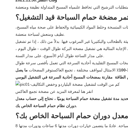
مر مضخة حمام السباحة قيد التشغيل؟
ئات المتسخة وخلط المواد الكيميائية والحفاظ على صحة مياه المسبح،
نظيف ومنعش لسباحة منعشة.
الطحالب والبكتيريا غير المرغوب فيها. بدلاً من ذلك ، إذا تم تشغيل
الإجابة المثالية هي تشغيل مضخة البركة طوال الوقت - طوال اليوم ،
على مدار الساعة طوال أيام الأسبوع، على مدار السنة.
لمضخات المسبح التقليدية أحادية السرعة التي تعمل بأقصى سرعة طوال
3
الامتثال لمواقف مختلفة ، تجمع العاكستوفر المضخات
ما يصل
انقر هنا لمعرفة المزيد عن مضخة تجمع العاكس
تحديد مدة تشغيل مضخة حمام السباحة يوميًا ، نحتاج إلى حساب معدل
دوران نظام حمام السباحة الخاص بك.
دل دوران حمام السباحة الخاص بك؟
معدل الدوران يعني وقت التدوير اللازم لدورة لتصفية كل المياه الموجودة في حمام السباحة الخاص بك خلال نظام الترشيح والعودة إلى حمام السباحة. عادةً ما يتضمن خيارات دورات مدتها 6 ساعات ودورات مدتها 8