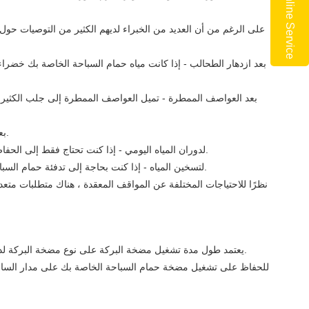
Online Service
على الرغم من أن العديد من الخبراء لديهم الكثير من التوصيات حول 
بعد ازدهار الطحالب - إذا كانت مياه حمام السباحة الخاصة بك خضرا
بعد العواصف الممطرة - تميل العواصف الممطرة إلى جلب الكثير م
بعد الاستخدام المكثف - إذا كان لديك ضيوف أو أقاموا حفلة في المسبح ، اترك المضخة تعمل لفترة أطول للحصول على ترشيح كامل وتعقيم المياه.
لدوران المياه اليومي - إذا كنت تحتاج فقط إلى الحفاظ على دوران مياه المسبح والتوازن الكيميائي ، نوصيك بتشغيل مضخة حمام السباحة لمدة 8 ساعات على الأقل يوميًا للحفاظ على الترشيح العادي.
لتسخين المياه - إذا كنت بحاجة إلى تدفئة حمام السباحة الخاص بك في المواسم الباردة ، فقد تحتاج إلى تشغيل مضخة حمام السباحة لفترة أطول بسرعة متوسطة للحفاظ على تسخين المياه بالكامل.
نظرًا للاحتياجات المختلفة عن المواقف المعقدة ، هناك متطلبات متع
يعتمد طول مدة تشغيل مضخة البركة على نوع مضخة البركة لديك. بدلاً من إبقاء مضخة البركة تعمل بأقصى سرعة طوال الوقت ، لا شك في تغيير سرعة مضخة البركة في مواقف مختلفةتوفير المزيد من الطاقة.
للحفاظ على تشغيل مضخة حمام السباحة الخاصة بك على مدار الساعة