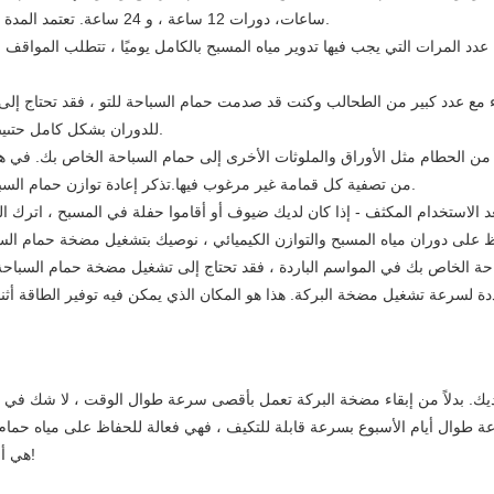
ساعات، دورات 12 ساعة ، و 24 ساعة. تعتمد المدة التي يجب أن تقوم فيها بدورة مياه حمام السباحة على مواقف مختلفة.
عدد المرات التي يجب فيها تدوير مياه المسبح بالكامل يوميًا ، تتطلب المواقف
ء مع عدد كبير من الطحالب وكنت قد صدمت حمام السباحة للتو ، فقد تحتاج إلى 
للدوران بشكل كامل حتىيصبح الماء نظيفًا ، الأمر الذي قد يستغرق 2-3 أيام للتداول المستمر.
ن الحطام مثل الأوراق والملوثات الأخرى إلى حمام السباحة الخاص بك. في هذ
من تصفية كل قمامة غير مرغوب فيها.تذكر إعادة توازن حمام السباحة الخاص بك بالمواد الكيميائية لإزالة البكتيريا الضارة غير المرئية.
ددة لسرعة تشغيل مضخة البركة. هذا هو المكان الذي يمكن فيه توفير الطاقة أ
 طوال أيام الأسبوع بسرعة قابلة للتكيف ، فهي فعالة للحفاظ على مياه حم
هي أفضل شريك لك لموازنة فواتير الكهرباء الخاصة بك فيفي نفس الوقت!