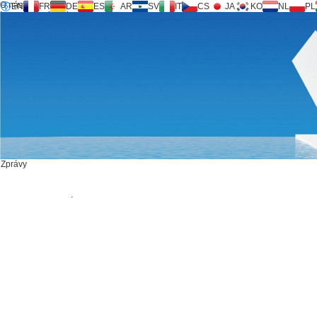
O nás
EN
FR
DE
ES
AR
SV
IT
CS
JA
KO
NL
PL
Inversilence® tech
Produkty
Podpora
Žádost o servis
Kalkulačka
FAQ
Stáhnout
Zprávy
Kontaktujte nás
Zprávy
KONTAKTUJTE NÁS