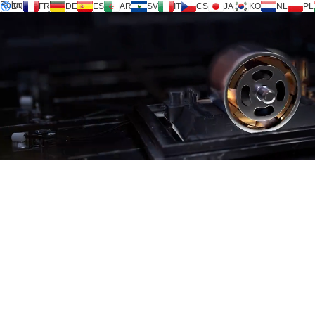
Rólunk
EN
FR
DE
ES
AR
SV
IT
CS
JA
KO
NL
PL
Inversilence® technológia
Termékek
Támogatás
Szolgáltatási kérelem
Számológép
FAQ
Letöltés
Hírek
Lépjen kapcsolatba velünk