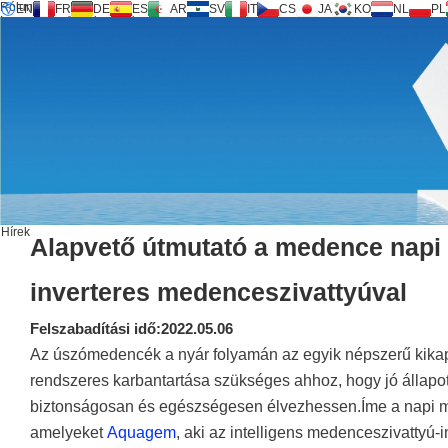
Rólunk
EN
FR
DE
ES
AR
SV
IT
CS
JA
KO
NL
PL
Inversilence® technológia
Termékek
Támogatás
Szolgáltatási kérelem
Számológép
FAQ
Letöltés
Lépjen kapcsolatba velünk
Hírek
Alapvető útmutató a medence napi
inverteres medenceszivattyúval
Felszabadítási idő:2022.05.06
Az úszómedencék a nyár folyamán az egyik népszerű kika
rendszeres karbantartása szükséges ahhoz, hogy jó állapo
biztonságosan és egészségesen élvezhessen.Íme a napi m
amelyeket
Aquagem
, aki az intelligens medenceszivattyú-