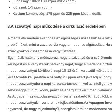
Lúgosság: 100-150 részper millió (ppm)
Klórszint: 1-3 ppm (ppm)
Kalcium keménység: 175 ppm és 225 ppm között ideális
3.A szivattyú napi működése a cirkuláció érdekében
A megfelelő medencekeringés az egészséges úszás kulcsa.A víz k
problémákat, mint a zavaros víz vagy a medence algásodása.Ha a
szűrő gyakori visszamosása vagy tisztítása.
Egy másik hatékony módszeraz, hogy a szivattyú és a szűrőrend
keringést és a vegyszerek hatékonyságát, hogy a medence biztons
medenceszivattyút körülbelül napi 10-12 órán keresztül működtet
kicsit tovább kell járatnia a szivattyút.Éppen ezért javasoljuk, h
medenceszivattyúba a napi karbantartáshoz, mivel az intelligens
sebességgel tud működni, pénzt és energiát takarít meg, valamint 
Az Aquagem, az uszodaszivattyú-inverter szakértő Kínából, több mi
medenceszivattyúk invertereinek fejlesztésében.Az Aquagem Inv
egyszerű, de nagy teljesítményű, energiatakarékos medencesziv