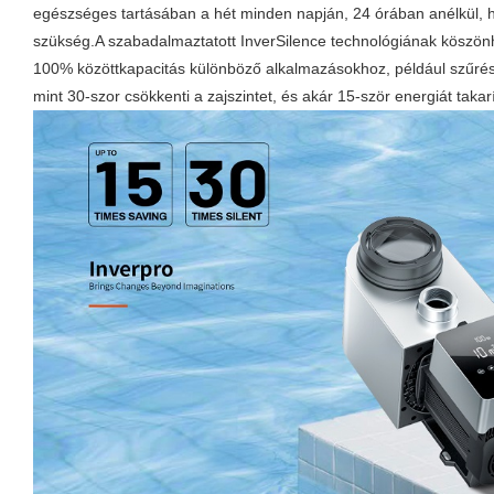
egészséges tartásában a hét minden napján, 24 órában anélkül, 
szükség.A szabadalmaztatott InverSilence technológiának köszö
100% közöttkapacitás különböző alkalmazásokhoz, például szűré
mint 30-szor csökkenti a zajszintet, és akár 15-ször energiát takar