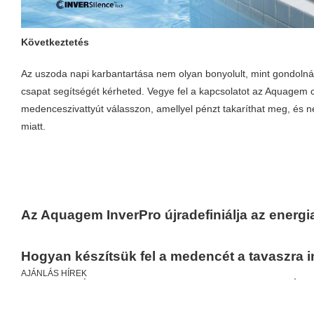
Következtetés
Az uszoda napi karbantartása nem olyan bonyolult, mint gondolnád
csapat segítségét kérheted.
Vegye fel a kapcsolatot az Aquagem 
medenceszivattyút válasszon, amellyel pénzt takaríthat meg, és 
miatt.
Az Aquagem InverPro újradefiniálja az energ
Hogyan készítsük fel a medencét a tavaszra 
AJÁNLÁS HÍREK