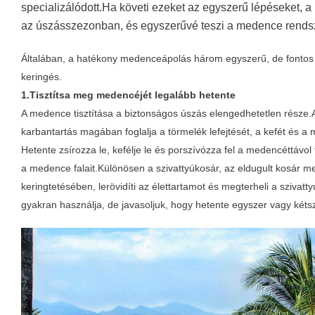
specializálódott.Ha követi ezeket az egyszerű lépéseket,
az úszásszezonban, és egyszerűvé teszi a medence rendsz
Általában, a hatékony medenceápolás három egyszerű, de fontos k
keringés.
1.Tisztítsa meg medencéjét legalább hetente
A medence tisztítása a biztonságos úszás elengedhetetlen része.A 
karbantartás magában foglalja a törmelék lefejtését, a kefét és 
Hetente zsírozza le, kefélje le és porszívózza fel a medencéttávol ta
a medence falait.Különösen a szivattyúkosár, az eldugult kosár me
keringtetésében, lerövidíti az élettartamot és megterheli a szivatty
gyakran használja, de javasoljuk, hogy hetente egyszer vagy kétsz