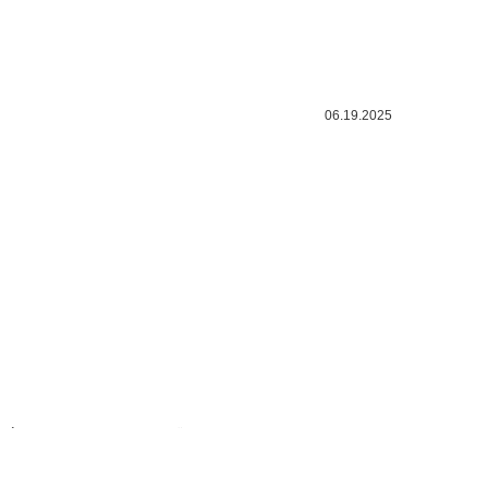
06.19.2025
LÉPJEN KAPCSOLATBA VELÜNK