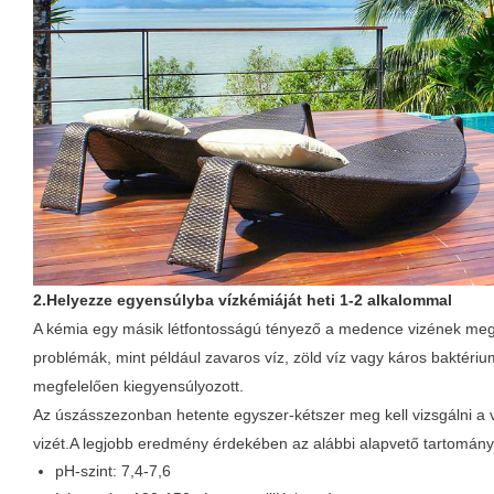
2.Helyezze egyensúlyba vízkémiáját heti 1-2 alkalommal
A kémia egy másik létfontosságú tényező a medence vizének meg
problémák, mint például zavaros víz, zöld víz vagy káros baktér
megfelelően kiegyensúlyozott.
Az úszásszezonban hetente egyszer-kétszer meg kell vizsgálni a 
vizét.A legjobb eredmény érdekében az alábbi alapvető tartományo
pH-szint: 7,4-7,6