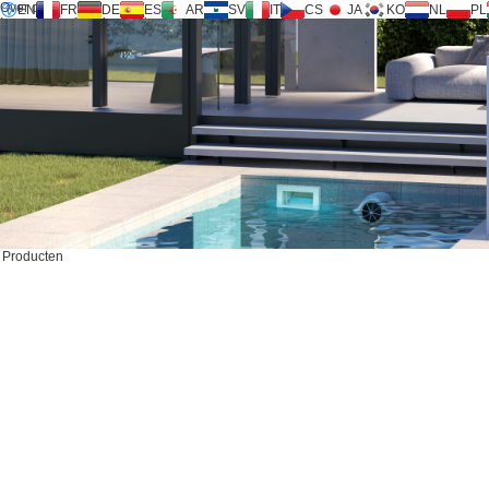
Over ons
EN
FR
DE
ES
AR
SV
IT
CS
JA
KO
NL
PL
Inversilence® technologie
Producten
Ondersteuning
Dienstverzoek
Rekenmachine
FAQ
Downloaden
Nieuws
Contacteer ons
Producten
CONTACTEER ONS