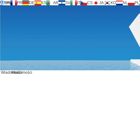
O nas
EN
FR
DE
ES
AR
SV
IT
CS
JA
KO
NL
PL
Technologia Inversilence®
Produkty
Wsparcie
Żądanie usługi
Kalkulator
FAQ
Pobierz
Wiadomości
Skontaktuj się z nami
Wiadomości
Wiadomości
SKONTAKTUJ SIĘ Z NAMI