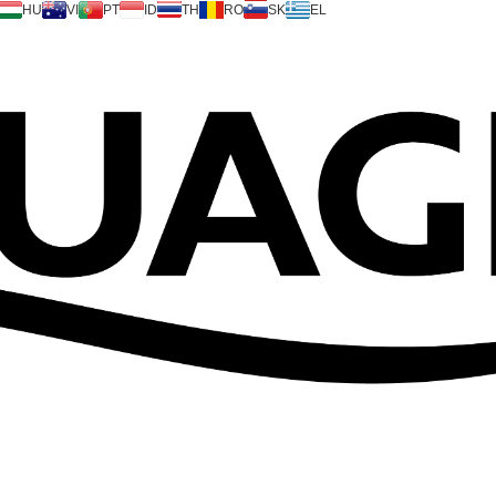
HU
VI
PT
ID
TH
RO
SK
EL
APRESENTAÇÃO