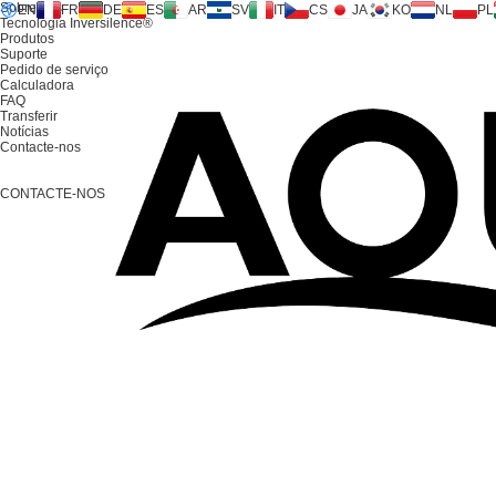
Sobre nós
EN
FR
DE
ES
AR
SV
IT
CS
JA
KO
NL
PL
Tecnologia Inversilence®
Produtos
Suporte
Pedido de serviço
Calculadora
FAQ
Transferir
Notícias
Contacte-nos
CONTACTE-NOS