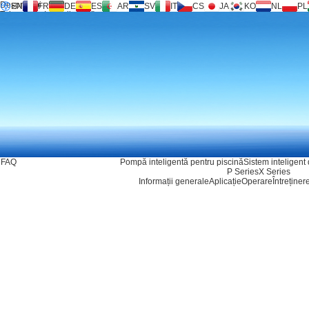
Despre noi
EN
FR
DE
ES
AR
SV
IT
CS
JA
KO
NL
PL
Tehnologie Inversilence®
Produse
Sprijin
Service Request
Calculator
FAQ
Descărcare
Contacteaza-ne
FAQ
Pompă inteligentă pentru piscină
Sistem inteligent 
P Series
X Series
Informații generale
Aplicație
Operare
Întreținer