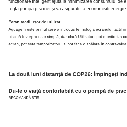
funcționare inteligent ajută la minimizarea consumului de en
regla pompa piscinei și vă asigurați că economisiți energi
Ecran tactil ușor de utilizat
Aquagem este primul care a introdus tehnologia ecranului tactil în
piscină Inverpro este simplă, dar clară.Utilizatorii pot monitoriza
ecran, pot seta temporizatorul și pot face o spălare în contravaloa
La două luni distanță de COP26: Împingeți in
Du-te o viață confortabilă cu o pompă de pisci
RECOMANDĂ ȘTIRI