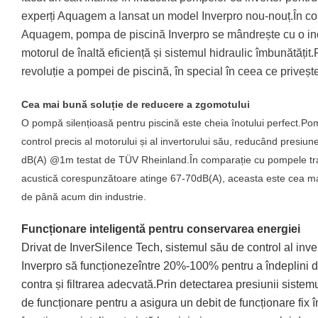
experți Aquagem a lansat un model Inverpro nou-nouț.În co
Aquagem, pompa de piscină Inverpro se mândrește cu o inov
motorul de înaltă eficiență și sistemul hidraulic îmbunătăți
revoluție a pompei de piscină, în special în ceea ce priveș
Cea mai bună soluție de reducere a zgomotului
O pompă silențioasă pentru piscină este cheia înotului perfect.Po
control precis al motorului și al invertorului său, reducând presiune
dB(A) @1m testat de TÜV Rheinland.În comparație cu pompele tradi
acustică corespunzătoare atinge 67-70dB(A), aceasta este cea mai
de până acum din industrie.
Funcționare inteligentă pentru conservarea energiei
Drivat de InverSilence Tech, sistemul său de control al inv
Inverpro să funcționezeîntre 20%-100% pentru a îndeplini dif
contra și filtrarea adecvată.Prin detectarea presiunii sistem
de funcționare pentru a asigura un debit de funcționare fi