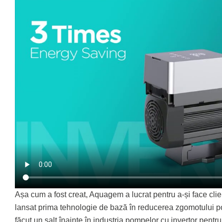
Așa cum a fost creat, Aquagem a lucrat pentru a-și face clien
lansat prima tehnologie de bază în reducerea zgomotului p
făcut un salt înainte în industria pompelor cu invertor pent