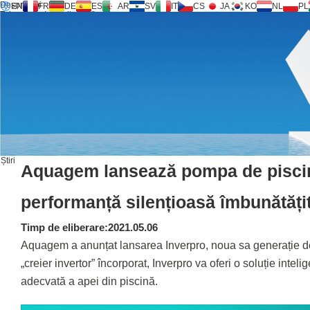
Despre noi
EN
FR
DE
ES
AR
SV
IT
CS
JA
KO
NL
PL
Tehnologie Inversilence®
Produse
Sprijin
Service Request
Calculator
FAQ
Descărcare
Contacteaza-ne
Știri
Aquagem lansează pompa de piscin
performanță silențioasă îmbunătăți
Timp de eliberare:2021.05.06
Aquagem a anunțat lansarea Inverpro, noua sa generație d
„creier invertor” încorporat, Inverpro va oferi o soluție inteli
adecvată a apei din piscină.