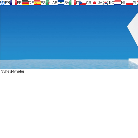
Om oss
EN
FR
DE
ES
AR
SV
IT
CS
JA
KO
NL
PL
Inversilence®-teknik
Produkter
Stöd
Service Request
Kalkylator
FAQ
Ladda ner
Nyheter
Kontakta oss
Nyheter
Nyheter
KONTAKTA OSS