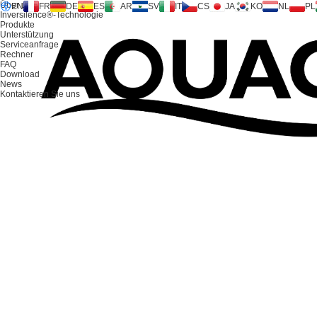
Über uns
EN
FR
DE
ES
AR
SV
IT
CS
JA
KO
NL
PL
Inversilence®-Technologie
Produkte
Unterstützung
Serviceanfrage
Rechner
FAQ
Download
News
Kontaktieren Sie uns