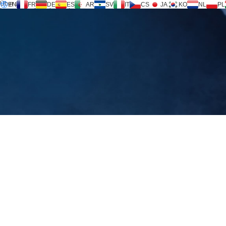
Über uns
EN
FR
DE
ES
AR
SV
IT
CS
JA
KO
NL
PL
Inversilence®-Technologie
Produkte
Unterstützung
Serviceanfrage
Rechner
FAQ
Download
Kontaktieren Sie uns
KONTAKTIEREN SIE UNS