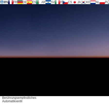
Über uns
EN
FR
DE
ES
AR
SV
IT
CS
JA
KO
NL
PL
Inversilence®-Technologie
Produkte
Unterstützung
Serviceanfrage
Rechner
FAQ
Download
Kontaktieren Sie uns
Berührungsempfindliches
Automatikventil