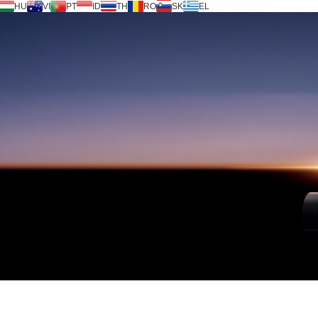
HU
VI
PT
ID
TH
RO
SK
EL