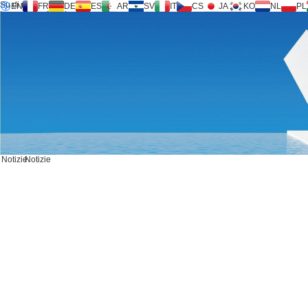
Su di noi
EN
FR
DE
ES
AR
SV
IT
CS
JA
KO
NL
PL
Inversilence® tech
Prodotti
Supporto
Richiesta di servizio
Calcolatrice
FAQ
Scarica
Notizie
Contattaci
Notizie
Notizie
CONTATTACI