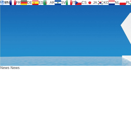
Über uns
EN
FR
DE
ES
AR
SV
IT
CS
JA
KO
NL
PL
Inversilence®-Technologie
Produkte
Unterstützung
Serviceanfrage
Rechner
FAQ
Download
News
Kontaktieren Sie uns
News
News
KONTAKTIEREN SIE UNS