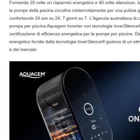
Fornendo 20 volte un risparmio energetico e 40 volte silenzioso, 
le pompe della piscina circolino ininterrottamente per una pulizia 
confortevole 24 ore su 24, 7 giorni su 7. L'Agenzia australiana di c
pompa per piscina Aquagem Inverter con tecnologia InverSilence® a 
certificazione di efficienza energetica per le pompe per piscine. D
energetico fornite dalla tecnologia InverSilence® godono di un ele
e del mercato.