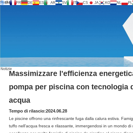
Su di noi
EN
FR
DE
ES
AR
SV
IT
CS
JA
KO
NL
PL
Inversilence® tech
Prodotti
Supporto
Richiesta di servizio
Calcolatrice
FAQ
Scarica
Notizie
Contattaci
Notizie
Massimizzare l'efficienza energetic
pompa per piscina con tecnologia 
acqua
Tempo di rilascio:2024.06.28
Le piscine offrono una rinfrescante fuga dalla calura estiva. Famig
tuffo nell'acqua fresca e rilassante, immergendosi in un mondo di re