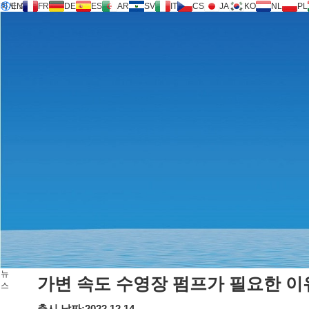
회사 소개
EN
FR
DE
ES
AR
SV
IT
CS
JA
KO
NL
PL
인버실런스® 기술
제품
지원
서비스 요청
계산기
FAQ
다운로드
뉴스
문의하기
뉴
가변 속도 수영장 펌프가 필요한 이
스
출시 날짜:2022.12.14