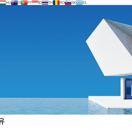
HU
VI
PT
ID
TH
RO
SK
EL
유