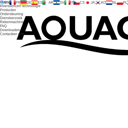
Over ons
EN
FR
DE
ES
AR
SV
IT
CS
JA
KO
NL
PL
Inversilence® technologie
Producten
Ondersteuning
Dienstverzoek
Rekenmachine
FAQ
Downloaden
Contacteer ons
CONTACTEER ONS