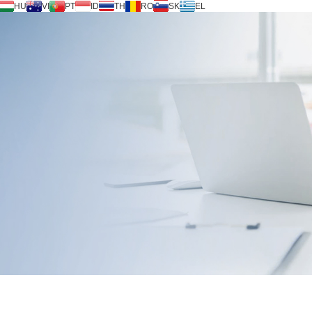
HU
VI
PT
ID
TH
RO
SK
EL