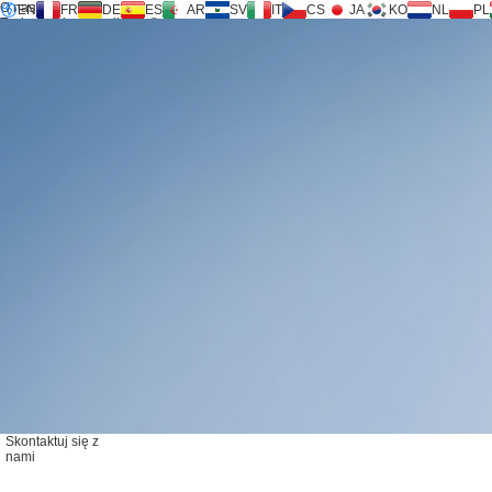
O nas
EN
FR
DE
ES
AR
SV
IT
CS
JA
KO
NL
PL
Technologia Inversilence®
Produkty
Wsparcie
Żądanie usługi
Kalkulator
FAQ
Pobierz
Skontaktuj się z nami
Skontaktuj się z
nami