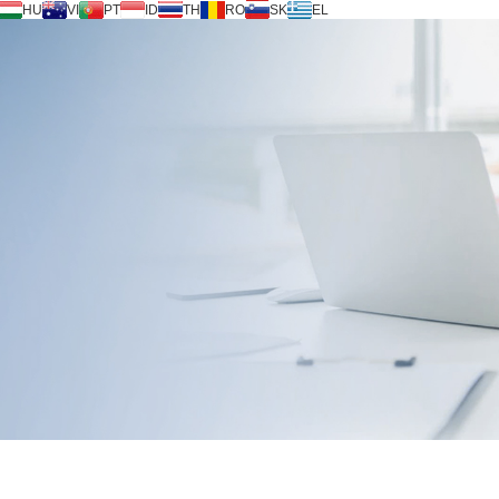
HU
VI
PT
ID
TH
RO
SK
EL