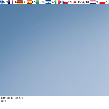
Über uns
EN
FR
DE
ES
AR
SV
IT
CS
JA
KO
NL
PL
Inversilence®-Technologie
Produkte
Unterstützung
Serviceanfrage
Rechner
FAQ
Download
Kontaktieren Sie uns
Kontaktieren Sie
uns