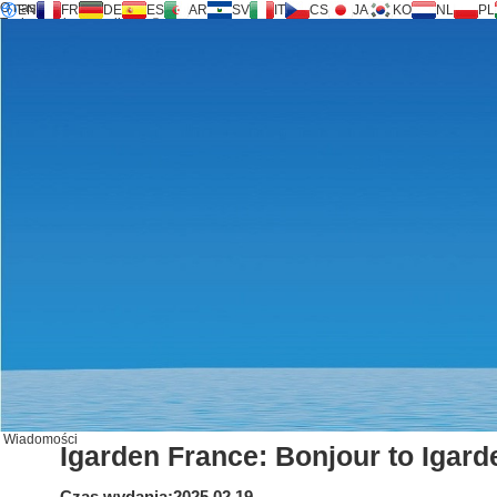
O nas
EN
FR
DE
ES
AR
SV
IT
CS
JA
KO
NL
PL
Technologia Inversilence®
Produkty
Wsparcie
Żądanie usługi
Kalkulator
FAQ
Pobierz
Wiadomości
Skontaktuj się z nami
Wiadomości
Igarden France: Bonjour to Igar
Czas wydania:2025.02.19