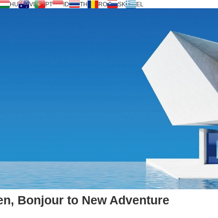
HU
VI
PT
ID
TH
RO
SK
EL
den, Bonjour to New Adventure