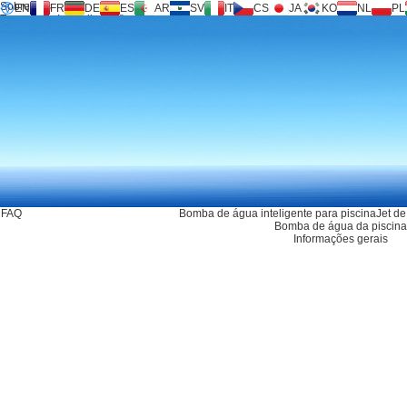
Sobre nós
EN
FR
DE
ES
AR
SV
IT
CS
JA
KO
NL
PL
Tecnologia Inversilence®
Produtos
Suporte
Pedido de serviço
Calculadora
FAQ
Transferir
Notícias
Contacte-nos
FAQ
Bomba de água inteligente para piscina
Jet de
Bomba de água da piscina
Informações gerais