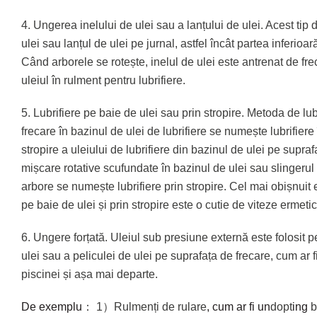
4. Ungerea inelului de ulei sau a lanțului de ulei. Acest tip 
ulei sau lanțul de ulei pe jurnal, astfel încât partea inferioa
Când arborele se rotește, inelul de ulei este antrenat de fre
uleiul în rulment pentru lubrifiere.
5. Lubrifiere pe baie de ulei sau prin stropire. Metoda de lu
frecare în bazinul de ulei de lubrifiere se numește lubrifiere
stropire a uleiului de lubrifiere din bazinul de ulei pe supra
mișcare rotative scufundate în bazinul de ulei sau slingerul d
arbore se numește lubrifiere prin stropire. Cel mai obișnuit 
pe baie de ulei și prin stropire este o cutie de viteze ermetic
6. Ungere forțată. Uleiul sub presiune externă este folosit 
ulei sau a peliculei de ulei pe suprafața de frecare, cum ar f
piscinei și așa mai departe.
De exemplu
： 1）Rulmenți de rulare
, cum ar fi un
dopt
ing
b