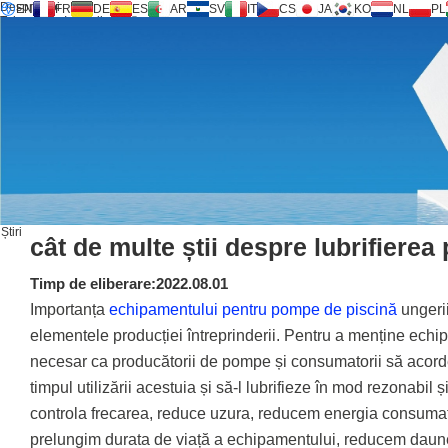
Despre noi
EN
FR
DE
ES
AR
SV
IT
CS
JA
KO
NL
PL
Tehnologie Inversilence®
Produse
Sprijin
Service Request
Calculator
FAQ
Descărcare
Știri
Contacteaza-ne
Știri
cât de multe știi despre lubrifiere
Timp de eliberare:2022.08.01
Importanța
echipamentului pentru pompe de piscină
ungeri
elementele producției întreprinderii. Pentru a menține echip
necesar ca producătorii de pompe și consumatorii să acorde 
timpul utilizării acestuia și să-l lubrifieze în mod rezonabil 
controla frecarea, reduce uzura, reducem energia consuma
prelungim durata de viață a echipamentului, reducem daunel