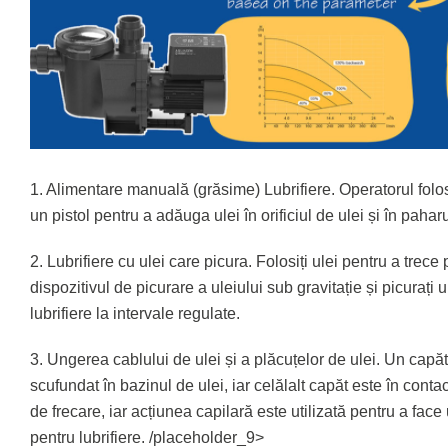
1. Alimentare manuală (grăsime) Lubrifiere. Operatorul folo
un pistol pentru a adăuga ulei în orificiul de ulei și în paharu
2. Lubrifiere cu ulei care picura. Folosiți ulei pentru a trece 
dispozitivul de picurare a uleiului sub gravitație și picurați u
lubrifiere la intervale regulate.
3. Ungerea cablului de ulei și a plăcuțelor de ulei. Un capăt a
scufundat în bazinul de ulei, iar celălalt capăt este în conta
de frecare, iar acțiunea capilară este utilizată pentru a face
pentru lubrifiere. /placeholder_9>