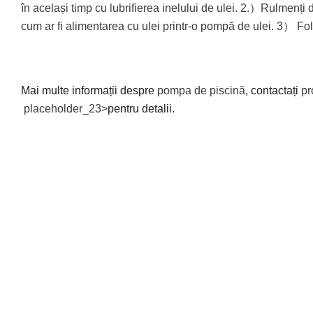
în același timp cu lubrifierea inelului de ulei. 2.）Rulmenți
cum ar fi alimentarea cu ulei printr-o pompă de ulei. 3） Folos
Mai multe informații despre
pompa de piscină
, contactați
pr
placeholder_23>
pentru detalii.
CONTACTEAZA-NE