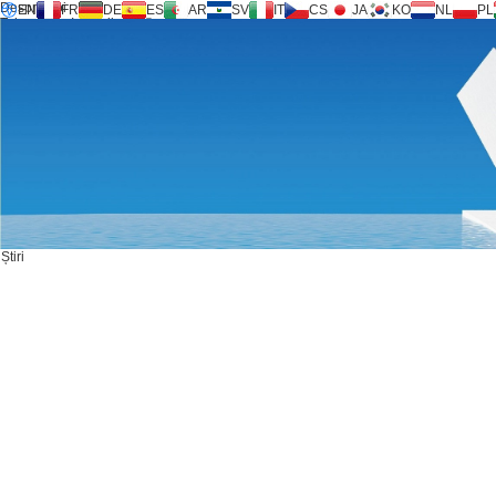
Despre noi
EN
FR
DE
ES
AR
SV
IT
CS
JA
KO
NL
PL
Tehnologie Inversilence®
Produse
Sprijin
Service Request
Calculator
FAQ
Descărcare
Știri
Contacteaza-ne
Știri