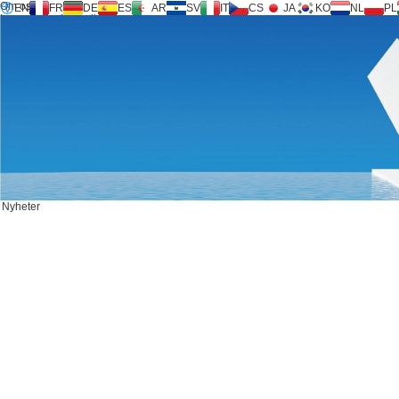
Om oss
EN
FR
DE
ES
AR
SV
IT
CS
JA
KO
NL
PL
Inversilence®-teknik
Produkter
Stöd
Service Request
Kalkylator
FAQ
Ladda ner
Nyheter
Kontakta oss
Nyheter
KONTAKTA OSS