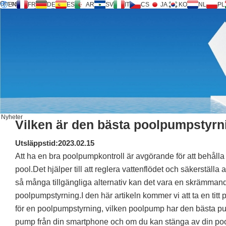
Om oss
EN
FR
DE
ES
AR
SV
IT
CS
JA
KO
NL
PL
Inversilence®-teknik
Produkter
Stöd
Service Request
Kalkylator
FAQ
Ladda ner
Kontakta oss
Nyheter
Vilken är den bästa poolpumpstyr
Utsläppstid:2023.02.15
Att ha en bra poolpumpkontroll är avgörande för att behålla 
pool.Det hjälper till att reglera vattenflödet och säkerställ
så många tillgängliga alternativ kan det vara en skrämmande 
poolpumpstyrning.I den här artikeln kommer vi att ta en titt 
för en poolpumpstyrning, vilken poolpump har den bästa pum
pump från din smartphone och om du kan stänga av din p