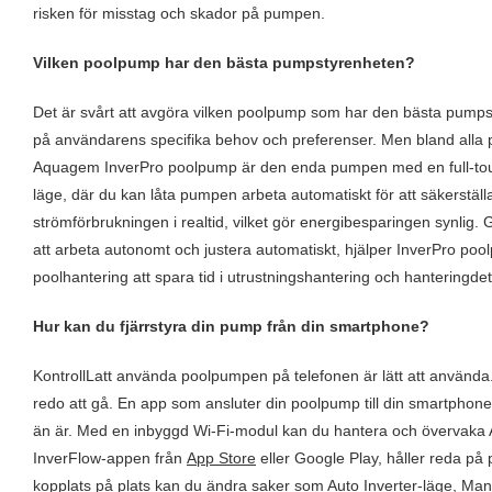
risken för misstag och skador på pumpen.
Vilken poolpump har den bästa pumpstyrenheten?
Det är svårt att avgöra vilken poolpump som har den bästa pumpsty
på användarens specifika behov och preferenser. Men bland all
Aquagem
InverPro poolpump
är den enda pumpen med en full-touc
läge, där du kan låta pumpen arbeta automatiskt för att säkerställ
strömförbrukningen i realtid, vilket gör energibesparingen synlig. 
att arbeta autonomt och justera automatiskt, hjälper InverPro poo
poolhantering att spara tid i utrustningshantering och hanteringdet
Hur kan du fjärrstyra din pump från din smartphone?
Kontroll
L
att använda poolpumpen på telefonen är lätt att använda
redo att gå. En app som ansluter din poolpump till din smartphone
än är. Med en inbyggd Wi-Fi-modul kan du hantera och övervaka 
InverFlow-appen från
App Store
eller
Google Play
, håller reda på p
kopplats på plats kan du ändra saker som Auto Inverter-läge, Man