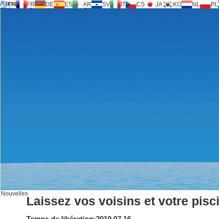
À propos
EN
FR
DE
ES
AR
SV
IT
CS
JA
KO
NL
PL
TECHNOLOGIE INVERSILENCE®
Produits
Soutien
Demande de service
Calculatrice
FAQ
Télécharger
Nouvelles
Contact
Nouvelles
Laissez vos voisins et votre pisc
Temps de libération:2019.07.16