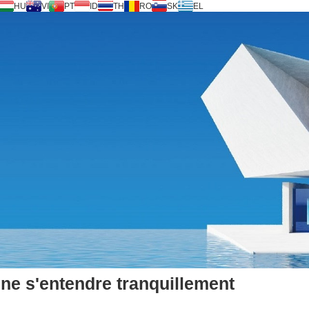
HU
VI
PT
ID
TH
RO
SK
EL
ine s'entendre tranquillement