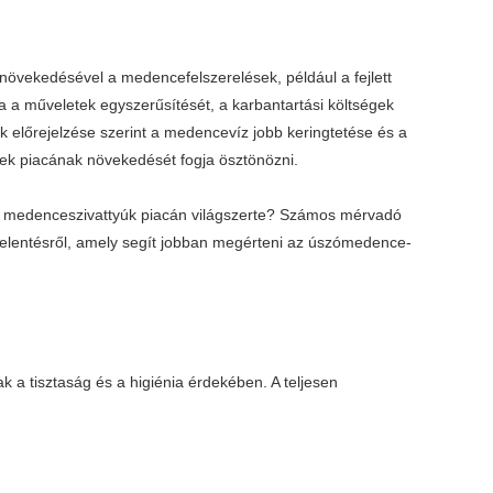
növekedésével a medencefelszerelések, például a fejlett
ra a műveletek egyszerűsítését, a karbantartási költségek
előrejelzése szerint a medencevíz jobb keringtetése és a
ek piacának növekedését fogja ösztönözni.
 a medenceszivattyúk piacán világszerte? Számos mérvadó
jelentésről, amely segít jobban megérteni az úszómedence-
a tisztaság és a higiénia érdekében. A teljesen