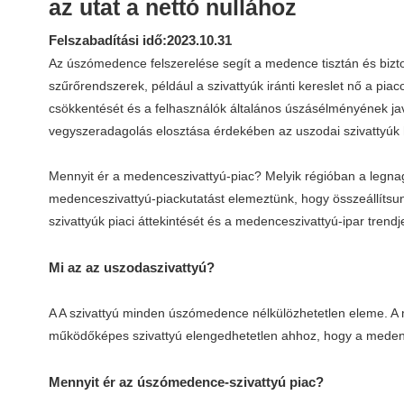
az utat a nettó nullához
Felszabadítási idő:2023.10.31
Az úszómedence felszerelése segít a medence tisztán és bizt
szűrőrendszerek, például a szivattyúk iránti kereslet nő a pi
csökkentését és a felhasználók általános úszásélményének ja
vegyszeradagolás elosztása érdekében az uszodai szivattyúk
Mennyit ér a medenceszivattyú-piac? Melyik régióban a legn
medenceszivattyú-piackutatást elemeztünk, hogy összeállítsu
szivattyúk piaci áttekintését és a medenceszivattyú-ipar trendj
Mi az az uszodaszivattyú?
A A szivattyú minden úszómedence nélkülözhetetlen eleme. A m
működőképes szivattyú elengedhetetlen ahhoz, hogy a medenc
Mennyit ér az úszómedence-szivattyú piac?