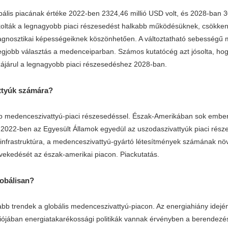
obális piacának értéke 2022-ben 2324,46 millió USD volt, és 2028-ban 
kolták a legnagyobb piaci részesedést halkabb működésüknek, csökken
 diagnosztikai képességeiknek köszönhetően. A változtatható sebesség
legjobb választás a medenceiparban. Számos kutatócég azt jósolta, ho
ájárul a legnagyobb piaci részesedéshez 2028-ban.
ttyúk számára?
bb medenceszivattyú-piaci részesedéssel. Észak-Amerikában sok emb
t 2022-ben az Egyesült Államok egyedül az uszodaszivattyúk piaci része
ai infrastruktúra, a medenceszivattyú-gyártó létesítmények számána
növekedését az észak-amerikai piacon. Piackutatás.
lobálisan?
bb trendek a globális medenceszivattyú-piacon. Az energiahiány idejé
giójában energiatakarékossági politikák vannak érvényben a berendez