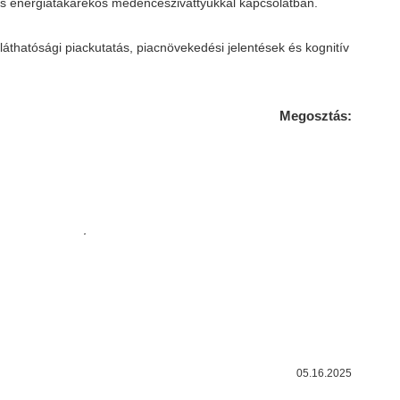
ös energiatakarékos medenceszivattyúkkal kapcsolatban.
thatósági piackutatás, piacnövekedési jelentések és kognitív
Megosztás:
05.16.2025
IGA
kal
Örül