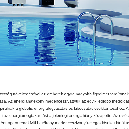
datosság növekedésével az emberek egyre nagyobb figyelmet fordítanak
sa. Az energiahatékony medenceszivattyúk az egyik legjobb megoldás a 
járulnak a globális energiafogyasztás és kibocsátás csökkentéséhez. 
álni az energiamegtakarítást a jelenlegi energiahiány közepette. Az első
z Aquagem rendkívül hatékony medenceszivattyú-megoldásokat kínál tech