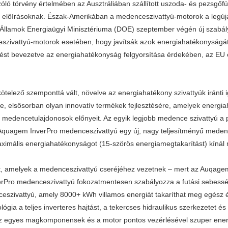
 törvény értelmében az Ausztráliában szállított uszoda- és pezsgőfürdő
ozó előírásoknak. Észak-Amerikában a medenceszivattyú-motorok a leg
Államok Energiaügyi Minisztériuma (DOE) szeptember végén új szabály
zivattyú-motorok esetében, hogy javítsák azok energiahatékonyságát
edést bevezetve az energiahatékonyság felgyorsítása érdekében, az EU
ötelező szemponttá vált, növelve az energiahatékony szivattyúk iránti i
re, elsősorban olyan innovatív termékek fejlesztésére, amelyek energi
k a medencetulajdonosok előnyeit. Az egyik legjobb medence szivatty
 Aquagem InverPro medenceszivattyú egy új, nagy teljesítményű medences
maximális energiahatékonyságot (15-szörös energiamegtakarítást) kínál mi
tt, amelyek a medenceszivattyú cseréjéhez vezetnek – mert az Auqagem
rPro medenceszivattyú fokozatmentesen szabályozza a futási sebessé
eszivattyú, amely 8000+ kWh villamos energiát takaríthat meg egész 
ógia a teljes inverteres hajtást, a tekercses hidraulikus szerkezetet é
z egyes magkomponensek és a motor pontos vezérlésével szuper energ