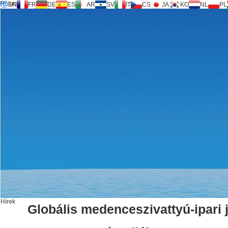
Rólunk
EN
FR
DE
ES
AR
SV
IT
CS
JA
KO
NL
PL
Inversilence® technológia
Termékek
Támogatás
Szolgáltatási kérelem
Számológép
FAQ
Letöltés
Hírek
Lépjen kapcsolatba velünk
Hírek
Globális medenceszivattyú-ipari