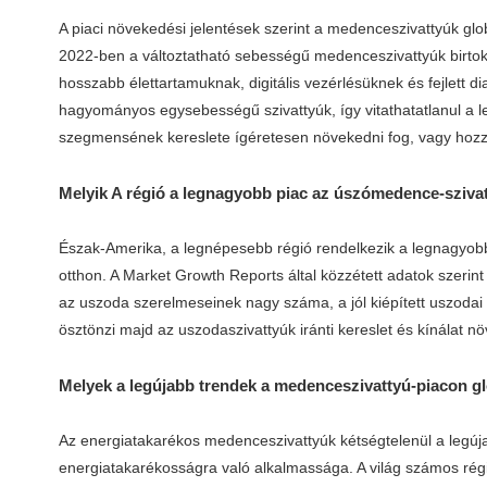
A piaci növekedési jelentések szerint a medenceszivattyúk gl
2022-ben a változtatható sebességű medenceszivattyúk birto
hosszabb élettartamuknak, digitális vezérlésüknek és fejlett
hagyományos egysebességű szivattyúk, így vitathatatlanul a 
szegmensének kereslete ígéretesen növekedni fog, vagy hozz
Melyik A régió a legnagyobb piac az úszómedence-sziva
Észak-Amerika, a legnépesebb régió rendelkezik a legnagyo
otthon. A Market Growth Reports által közzétett adatok szerin
az uszoda szerelmeseinek nagy száma, a jól kiépített uszod
ösztönzi majd az uszodaszivattyúk iránti kereslet és kínálat 
Melyek a legújabb trendek a medenceszivattyú-piacon g
Az energiatakarékos medenceszivattyúk kétségtelenül a legúja
energiatakarékosságra való alkalmassága. A világ számos ré