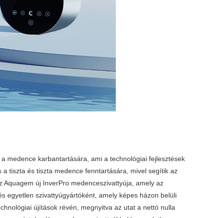
 a medence karbantartására, ami a technológiai fejlesztések
tiszta és tiszta medence fenntartására, mivel segítik az
Az Aquagem új InverPro medenceszivattyúja, amely az
 és egyetlen szivattyúgyártóként, amely képes házon belüli
nológiai újítások révén, megnyitva az utat a nettó nulla