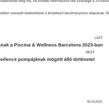
szakértőivel még ma, ha további információra van szüksége a 15-ször
sében szereplő betekintések a következő tanulmányokon alapulnak: Átlá
LAST
ának a Piscina & Wellness Barcelona 2023-ban
NEXT
medence pumpájának mögött álló történetet
06.19.2025