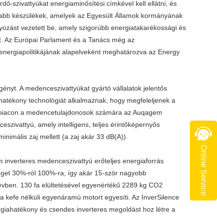
-szivattyúkat energiaminősítési címkével kell ellátni, és
újabb készülékek, amelyek az Egyesült Államok kormányának
ozást vezetett be, amely szigorúbb energiatakarékossági és
. Az Európai Parlament és a Tanács még az
 energiapolitikájának alapelveként meghatározva az Energy
gényt. A medenceszivattyúkat gyártó vállalatok jelentős
ahatékony technológiát alkalmaznak, hogy megfeleljenek a
ú a piacon a medencetulajdonosok számára az Auqagem
zivattyú, amely intelligens, teljes érintőképernyős
nimális zaj mellett (a zaj akár 33 dB(A)).
Online Service
 inverteres medenceszivattyú erőteljes energiaforrás
get 30%-ról 100%-ra, így akár 15-ször nagyobb
évben. 130 fa elültetésével egyenértékű 2289 kg CO2
s a kefe nélküli egyenáramú motort egyesíti. Az InverSilence
iahatékony és csendes inverteres megoldást hoz létre a