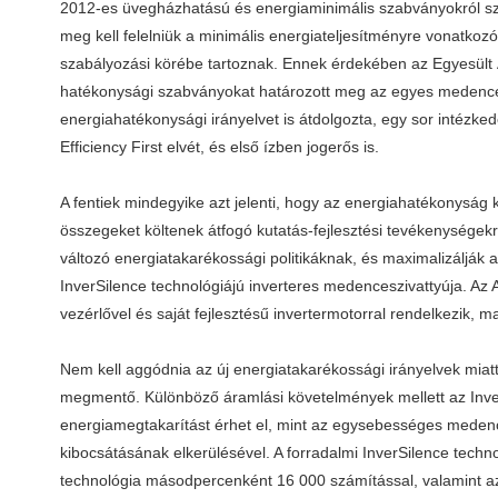
2012-es üvegházhatású és energiaminimális szabványokról szóló
meg kell felelniük a minimális energiateljesítményre vonatk
szabályozási körébe tartoznak. Ennek érdekében az Egyesült 
hatékonysági szabványokat határozott meg az egyes medences
energiahatékonysági irányelvet is átdolgozta, egy sor intézk
Efficiency First elvét, és első ízben jogerős is.
A fentiek mindegyike azt jelenti, hogy az energiahatékonyság k
összegeket költenek átfogó kutatás-fejlesztési tevékenységek
változó energiatakarékossági politikáknak, és maximalizáljá
InverSilence technológiájú inverteres medenceszivattyúja. Az
vezérlővel és saját fejlesztésű invertermotorral rendelkezik, 
Nem kell aggódnia az új energiatakarékossági irányelvek mia
megmentő. Különböző áramlási követelmények mellett az Inve
energiamegtakarítást érhet el, mint az egysebességes medenc
kibocsátásának elkerülésével. A forradalmi InverSilence technol
technológia másodpercenként 16 000 számítással, valamint a