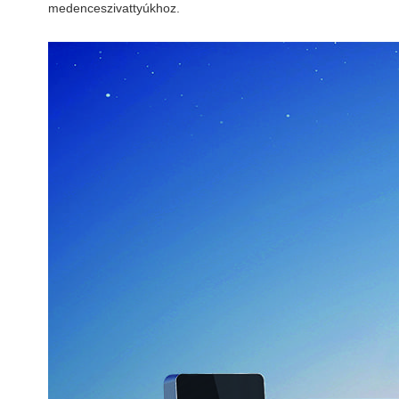
medenceszivattyúkhoz.