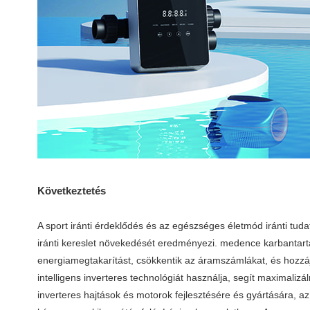
Következtetés
A sport iránti érdeklődés és az egészséges életmód iránti tu
iránti kereslet növekedését eredményezi. medence karbantartá
energiamegtakarítást, csökkentik az áramszámlákat, és hozzá
intelligens inverteres technológiát használja, segít maximaliz
inverteres hajtások és motorok fejlesztésére és gyártására, a