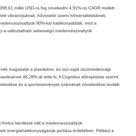
3098,61 millió USD-ra fog növekedni 4,91%-os CAGR mellett. .
tett vibrációjuknak, hűvösebb üzemi hőmérsékletüknek,
ű medenceszivattyúk 90%-kal hatékonyabbak, mint a
gy a változtatható sebességű medenceszivattyúk
ernek magasabb a jövedelme, és van saját úszómedencéje
sedésének 48,28%-át tette ki. A Cognitive előrejelzése szerint
k növekedése és a sportesemények számának növekedése tovább
n fontos kérdéssé vált a medenceszivattyúk
ések energiahatékonyságának javítása érdekében. Például a