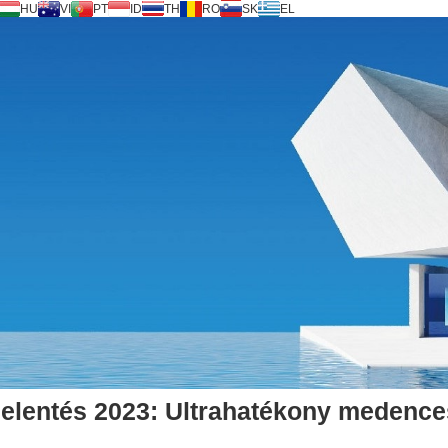
HU
VI
PT
ID
TH
RO
SK
EL
 jelentés 2023: Ultrahatékony medence