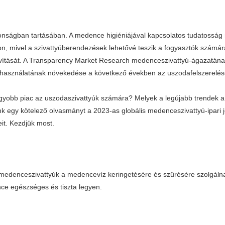
onságban tartásában. A medence higiéniájával kapcsolatos tudatosság 
acon, mivel a szivattyúberendezések lehetővé teszik a fogyasztók számá
vítását. A Transparency Market Research medenceszivattyú-ágazatának 
 használatának növekedése a következő években az uszodafelszerelés
agyobb piac az uszodaszivattyúk számára? Melyek a legújabb trendek
nk egy kötelező olvasmányt a 2023-as globális medenceszivattyú-ipari 
eit. Kezdjük most.
edenceszivattyúk a medencevíz keringetésére és szűrésére szolgálnak 
e egészséges és tiszta legyen.