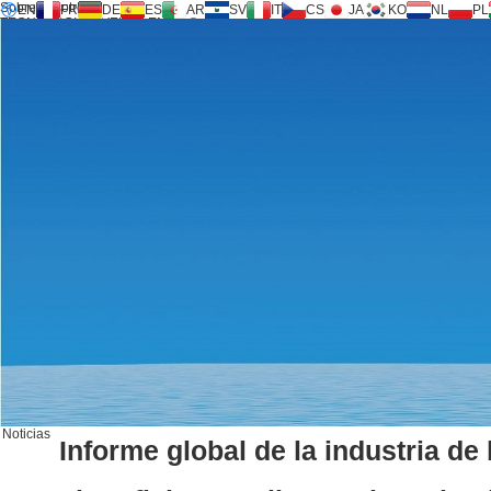
Sobre nosotros
EN
FR
DE
ES
AR
SV
IT
CS
JA
KO
NL
PL
TECNOLOGIA INVERSILENCE ®
Productos
Apoyo
Solicitud de servicio
Calculadora
FAQ
Descargar
Noticias
Contáctanos
Noticias
Informe global de la industria d