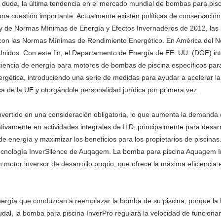
 duda, la última tendencia en el mercado mundial de bombas para pisc
na cuestión importante. Actualmente existen políticas de conservación
Ley de Normas Mínimas de Energía y Efectos Invernaderos de 2012, las
ir con las Normas Mínimas de Rendimiento Energético. En América del N
 Unidos. Con este fin, el Departamento de Energía de EE. UU. (DOE) in
ciencia de energía para motores de bombas de piscina específicos para
ergética, introduciendo una serie de medidas para ayudar a acelerar la 
ca de la UE y otorgándole personalidad jurídica por primera vez.
a convertido en una consideración obligatoria, lo que aumenta la deman
cativamente en actividades integrales de I+D, principalmente para des
 de energía y maximizar los beneficios para los propietarios de pisci
n tecnología InverSilence de Auqagem. La bomba para piscina Aquagem 
un motor inversor de desarrollo propio, que ofrece la máxima eficiencia
energía que conduzcan a reemplazar la bomba de su piscina, porque l
audal, la bomba para piscina InverPro regulará la velocidad de funcio