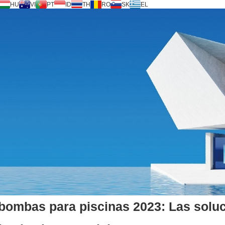
HU
VI
PT
ID
TH
RO
SK
EL
e bombas para piscinas 2023: Las sol