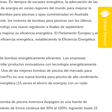
inas. En tiempos de escasez energética, la adecuación de las
 de energía en varias regiones del mundo para mejorar la
 bombas para piscinas y spas suministradas en Australia
orte, los motores de bombas para piscinas son los últimos
Online Service
trodujo una nueva regulación a finales de septiembre,
 mejorar su eficiencia energética. El Parlamento Europeo y el
eficiencia energética, estableciendo la Eficiencia Energética
da de bombas energéticamente eficientes. Las empresas
arrollar productos innovadores con tecnología energéticamente
nas. Una de las mejores bombas de piscina del mercado para
InverPro es una nueva bomba para piscina de alto rendimiento
 energética (15 veces el ahorro de energía) con un ruido
a bomba de piscina inversora Auqagem es una fuente de
namiento de forma continua del 30% al 100%, logrando hasta 15