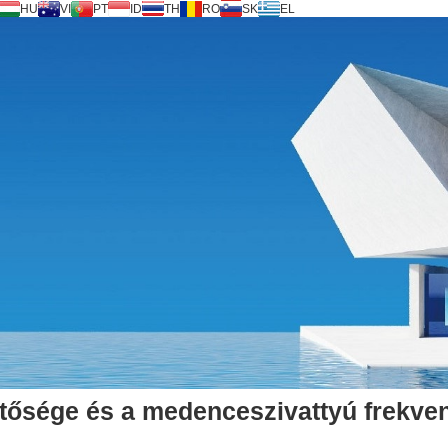
HU
VI
PT
ID
TH
RO
SK
EL
tősége és a medenceszivattyú frekven