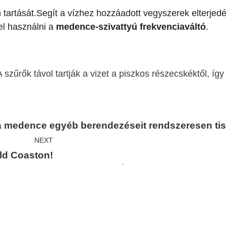
tán tartását.Segít a vízhez hozzáadott vegyszerek elterje
 el használni a
medence-szivattyú frekvenciaváltó
.
szűrők távol tartják a vizet a piszkos részecskéktől, így
 medence egyéb berendezéseit rendszeresen tisztí
NEXT
ld Coaston!