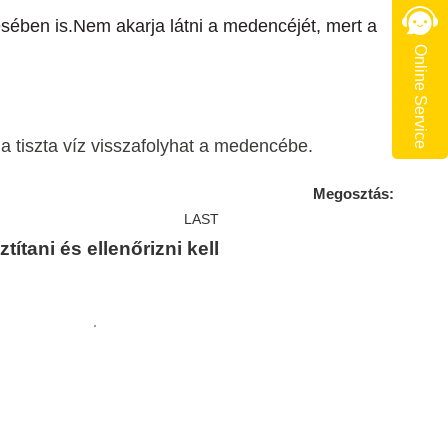
désében is.Nem akarja látni a medencéjét, mert a
Online Service
 a tiszta víz visszafolyhat a medencébe.
Megosztás:
LAST
tani és ellenőrizni kell