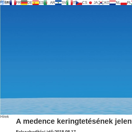
Rólunk
EN
FR
DE
ES
AR
SV
IT
CS
JA
KO
NL
PL
Inversilence® technológia
Termékek
Támogatás
Szolgáltatási kérelem
Számológép
FAQ
Letöltés
Lépjen kapcsolatba velünk
Hírek
A medence keringtetésének jelen
Felszabadítási idő:2018.08.17