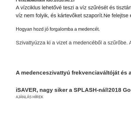
A vízciklus lehetővé teszi a víz szűrését és tisz
víz nem folyik, és kártevőket szaporít.Ne felejtse
Hogyan hozd jó forgalomba a medencét.
Szivattyúzza ki a vizet a medencéből a szűrőbe. A 
A medenceszivattyú frekvenciaváltóját és a
iSAVER, nagy siker a SPLASH-nál!2018 Go
AJÁNLÁS HÍREK