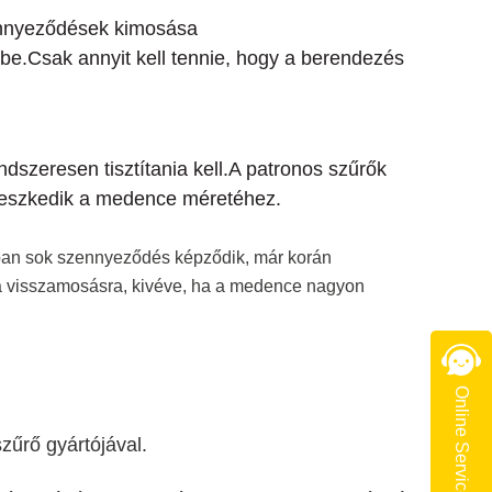
ennyeződések kimosása
be.Csak annyit kell tennie, hogy a berendezés
ndszeresen tisztítania kell.A patronos szűrők
lleszkedik a medence méretéhez.
ban sok szennyeződés képződik, már korán
tra visszamosásra, kivéve, ha a medence nagyon
Online Service
zűrő gyártójával.