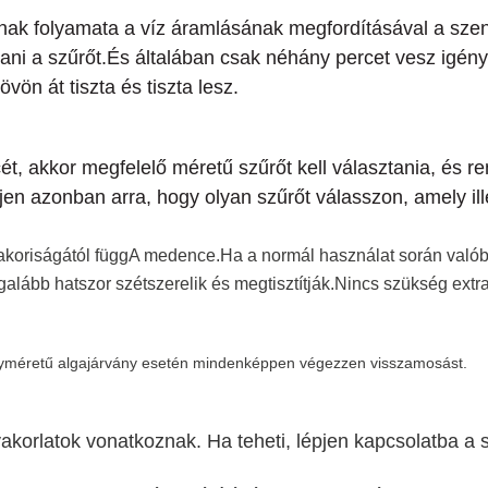
ának folyamata a víz áramlásának megfordításával a sz
ani a szűrőt.És általában csak néhány percet vesz igény
vön át tiszta és tiszta lesz.
t, akkor megfelelő méretű szűrőt kell választania, és re
en azonban arra, hogy olyan szűrőt válasszon, amely i
akoriságától függA medence.Ha a normál használat során való
galább hatszor szétszerelik és megtisztítják.Nincs szükség ex
gyméretű algajárvány esetén mindenképpen végezzen visszamosást.
korlatok vonatkoznak. Ha teheti, lépjen kapcsolatba a s