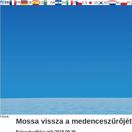
Rólunk
EN
FR
DE
ES
AR
SV
IT
CS
JA
KO
NL
PL
Inversilence® technológia
Termékek
Támogatás
Szolgáltatási kérelem
Számológép
FAQ
Letöltés
Hírek
Lépjen kapcsolatba velünk
Hírek
Mossa vissza a medenceszűrőjét
Felszabadítási idő:2018.09.26