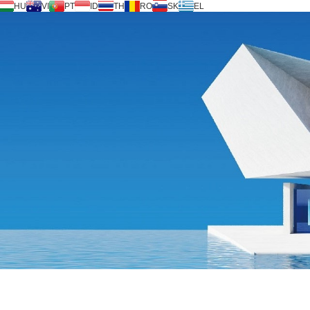
HU
VI
PT
ID
TH
RO
SK
EL