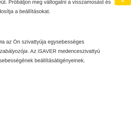
ttyút. Próbáljon meg váltogatni a visszamosást és
sítja a beállításokat.
. Ha az Ön szivattyúja egysebességes
zabályozója
. Az iSAVER medenceszivattyú
sebességének beállításátigényeinek.