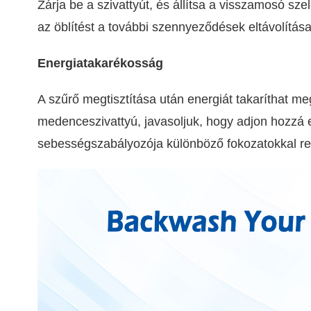
Zárja be a szivattyút, és állítsa a visszamosó sze
az öblítést a további szennyeződések eltávolítása
Energiatakarékosság
A szűrő megtisztítása után energiát takaríthat m
medenceszivattyú, javasoljuk, hogy adjon hozzá
sebességszabályozója különböző fokozatokkal re