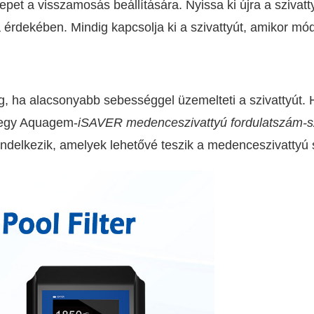
lepet a visszamosás beállítására. Nyissa ki újra a sziva
 érdekében. Mindig kapcsolja ki a szivattyút, amikor módo
eg, ha alacsonyabb sebességgel üzemelteti a szivattyút
 egy Aquagem-
iSAVER medenceszivattyú fordulatszám-s
ndelkezik, amelyek lehetővé teszik a medenceszivattyú 