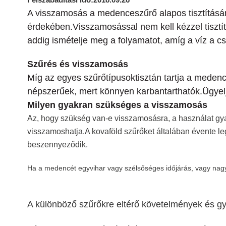
A visszamosás a medenceszűrő alapos tisztítás
érdekében.Visszamosással nem kell kézzel tisztít
addig ismételje meg a folyamatot, amíg a víz a csö
Szűrés és visszamosás
Míg az egyes szűrőtípusoktisztán tartja a medencé
népszerűek, mert könnyen karbantarthatók.Ügyelj
Milyen gyakran szükséges a visszamosás
Az, hogy szükség van-e visszamosásra, a használat gy
visszamoshatja.A kovaföld szűrőket általában évente le
beszennyeződik.
Ha a medencét egyvihar vagy szélsőséges időjárás, vagy na
A különböző szűrőkre eltérő követelmények és gya