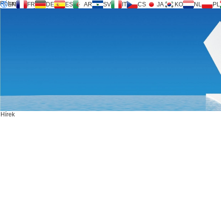
Rólunk
EN
FR
DE
ES
AR
SV
IT
CS
JA
KO
NL
PL
Inversilence® technológia
Termékek
Támogatás
Szolgáltatási kérelem
Számológép
FAQ
Letöltés
Hírek
Lépjen kapcsolatba velünk
Hírek