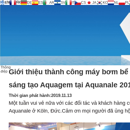
Về chúng tôi
EN
FR
DE
ES
AR
SV
IT
CS
JA
KO
NL
PL
Công nghệ Inversicity®
Sản phẩm
Hỗ trợ
Yêu cầu dịch vụ
Máy tính
FAQ
Tải về
Thông điệp
Liên hệ
Thông
Giới thiệu thành công máy bơm bể 
điệp
sáng tạo Aquagem tại Aquanale 20
Thời gian phát hành:2019.11.13
Một tuần vui vẻ nữa với các đối tác và khách hàng củ
Aquanale ở Köln, Đức.Cảm ơn mọi người đã ủng h