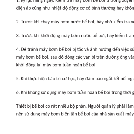
1. Kỷ lục hàng ngày. Kiểm tra máy bơm bể bơi thường xuyên 
điện áp cũng như nhiệt độ động cơ có bình thường hay không, 
2. Trước khi chạy máy bơm nước bể bơi, hãy nhớ kiểm tra x
3. Trước khi khởi động máy bơm nước bể bơi, hãy kiểm tra
4. Để tránh máy bơm bể bơi bị tắc và ảnh hưởng đến việc sử 
máy bơm bể bơi, sau đó đóng các van bi trên đường ống vào v
khởi động lại máy bơm tuần hoàn bể bơi.
5. Khi thực hiện bảo trì cơ học, hãy đảm bảo ngắt kết nối 
6. Khi không sử dụng máy bơm tuần hoàn bể bơi trong thời
Thiết bị bể bơi có rất nhiều bộ phận. Người quản lý phải là
nên sử dụng máy bơm biến tần bể bơi của nhà sản xuất máy 