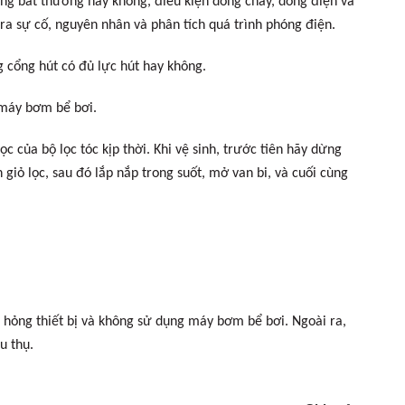
ung bất thường hay không, điều kiện dòng chảy, dòng điện và
 ra sự cố, nguyên nhân và phân tích quá trình phóng điện.
cổng hút có đủ lực hút hay không.
 máy bơm bể bơi.
 của bộ lọc tóc kịp thời. Khi vệ sinh, trước tiên hãy dừng
iỏ lọc, sau đó lắp nắp trong suốt, mở van bi, và cuối cùng
ư hỏng thiết bị và không sử dụng máy bơm bể bơi. Ngoài ra,
u thụ.