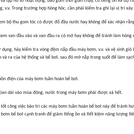
và lập hồ sơ hoạt động, bao gồm thời gian chạy, có tiếng ồn và độ r
v.v. Trong trường hợp hỏng hóc, cần phải kiểm tra ghi lại vị trí xảy
em bộ thu gom tóc có được đổ đầy nước hay không để xác nhận rằng 
 xem van đầu vào và van đầu ra có mở hay không để tránh làm hỏng
dụng, hãy kiểm tra vòng đệm nắp đầu máy bơm, v.v. và vệ sinh giỏ lọc
à ra của hệ thống và bể bơi, sau đó mở nắp trong suốt để làm sạch g
nguồn điện của máy bơm tuần hoàn bể bơi.
 gian dài vào mùa đông, nước trong máy bơm phải được xả hết.
m tốt công việc bảo trì các máy bơm tuần hoàn bể bơi này để tránh h
bơm bể bơi cạnh tranh để giảm tiếng ồn và tiết kiệm năng lượng tiê