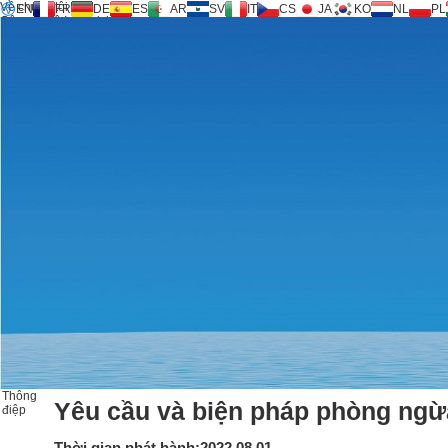
Về chúng tôi
EN
FR
DE
ES
AR
SV
IT
CS
JA
KO
NL
PL
Công nghệ Inversicity®
Sản phẩm
Hỗ trợ
Yêu cầu dịch vụ
Máy tính
FAQ
Tải về
Thông điệp
Liên hệ
Thông
Yêu cầu và biện pháp phòng ngừ
điệp
Thời gian phát hành:2022.08.01