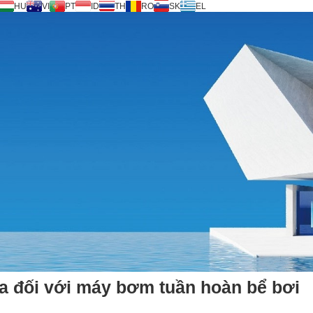
HU
VI
PT
ID
TH
RO
SK
EL
a đối với máy bơm tuần hoàn bể bơi