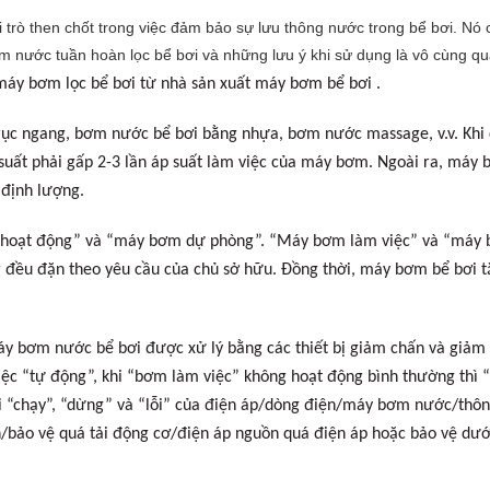
i trò then chốt trong việc đảm bảo sự lưu thông nước trong bể bơi. Nó
m nước tuần hoàn lọc bể bơi và những lưu ý khi sử dụng là vô cùng qu
 máy bơm lọc bể bơi từ nhà sản xuất máy bơm bể bơi
.
rục ngang, bơm nước bể bơi bằng nhựa, bơm nước massage, v.v. Khi
 suất phải gấp 2-3 lần áp suất làm việc của máy bơm. Ngoài ra, máy 
 định lượng.
oạt động” và “máy bơm dự phòng”. “Máy bơm làm việc” và “máy bơ
g đều đặn theo yêu cầu của chủ sở hữu. Đồng thời, máy bơm bể bơi t
máy bơm nước bể bơi được xử lý bằng các thiết bị giảm chấn và giảm 
việc “tự động”, khi “bơm làm việc” không hoạt động bình thường th
i “chạy”, “dừng” và “lỗi” của điện áp/dòng điện/máy bơm nước/thông
h/bảo vệ quá tải động cơ/điện áp nguồn quá điện áp hoặc bảo vệ dướ