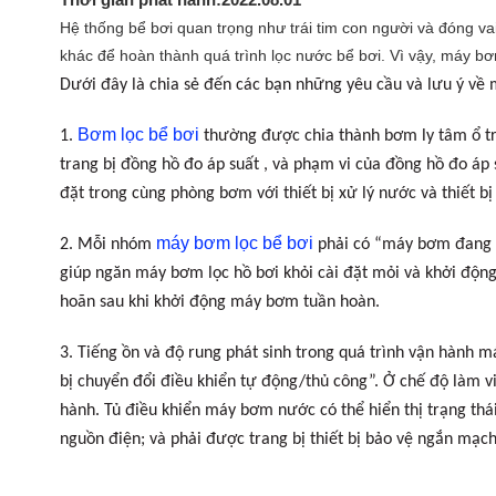
Hệ thống bể bơi quan trọng như trái tim con người và đóng va
khác để hoàn thành quá trình lọc nước bể bơi. Vì vậy, máy bơ
Dưới đây là chia sẻ đến các bạn những yêu cầu và lưu ý về
Bơm lọc bể bơi
1.
thường được chia thành bơm ly tâm ổ t
trang bị đồng hồ đo áp suất , và phạm vi của đồng hồ đo áp
đặt trong cùng phòng bơm với thiết bị xử lý nước và thiết bị
máy bơm lọc bể bơi
2. Mỗi nhóm
phải có “máy bơm đang h
giúp ngăn máy bơm lọc hồ bơi khỏi cài đặt mỏi và khởi độn
hoãn sau khi khởi động máy bơm tuần hoàn.
3. Tiếng ồn và độ rung phát sinh trong quá trình vận hành 
bị chuyển đổi điều khiển tự động/thủ công”. Ở chế độ làm 
hành. Tủ điều khiển máy bơm nước có thể hiển thị trạng thá
nguồn điện; và phải được trang bị thiết bị bảo vệ ngắn mạc