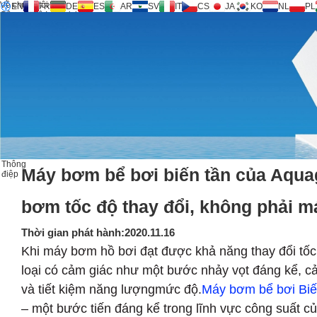
Về chúng tôi
EN
FR
DE
ES
AR
SV
IT
CS
JA
KO
NL
PL
Công nghệ Inversicity®
Sản phẩm
Hỗ trợ
Yêu cầu dịch vụ
Máy tính
FAQ
Tải về
Thông điệp
Liên hệ
Thông
Máy bơm bể bơi biến tần của Aqu
điệp
bơm tốc độ thay đổi, không phải 
Thời gian phát hành:2020.11.16
Khi máy bơm hồ bơi đạt được khả năng thay đổi tốc
loại có cảm giác như một bước nhảy vọt đáng kể, c
và tiết kiệm năng lượngmức độ.
Máy bơm bể bơi Biế
– một bước tiến đáng kể trong lĩnh vực công suất 